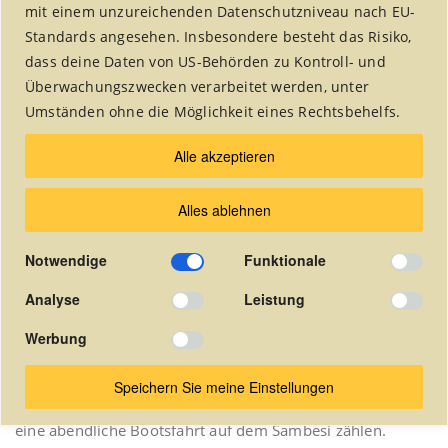
mit einem unzureichenden Datenschutzniveau nach EU-
Standards angesehen. Insbesondere besteht das Risiko,
dass deine Daten von US-Behörden zu Kontroll- und
Seit 2004 laden ‚fair handeln‘ und ‚eine welt engagement‘
Überwachungszwecken verarbeitet werden, unter
(ewe) aus Düren Menschen ein, in den Osterferien unser
Umständen ohne die Möglichkeit eines Rechtsbehelfs.
Engagement und unsere Partner in Sambia kennen zu
lernen.
Alle akzeptieren
Im Jahr 2016 wurde die Reise zum ersten Mal im August
Alles ablehnen
durchgeführt.
Die Reise besteht im wesentlichen aus drei Teilen:
Notwendige
Funktionale
Zwischen Palmsonntag und Gründonnerstag stehen
Analyse
Leistung
Besuche unserer Projekte auf dem Programm, die
Ostertage werden in Kleingruppen in verschiedenen
Werbung
Pfarren verbracht. Hier steht die Begegnung mit Menschen
im Vordergrund. Im Anschluß bleibt noch Zeit für den
Speichern Sie meine Einstellungen
touristischen Teil zu dessen Highlights die Viktoriafälle und
eine abendliche Bootsfahrt auf dem Sambesi zählen.