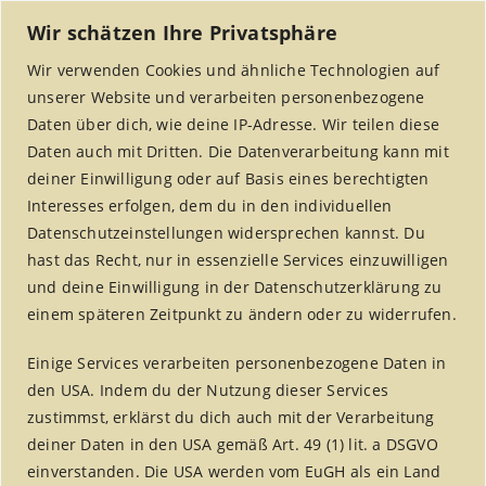
Wir schätzen Ihre Privatsphäre
Wir verwenden Cookies und ähnliche Technologien auf
unserer Website und verarbeiten personenbezogene
Daten über dich, wie deine IP-Adresse. Wir teilen diese
Daten auch mit Dritten. Die Datenverarbeitung kann mit
deiner Einwilligung oder auf Basis eines berechtigten
Interesses erfolgen, dem du in den individuellen
MENU
Datenschutzeinstellungen widersprechen kannst. Du
hast das Recht, nur in essenzielle Services einzuwilligen
und deine Einwilligung in der Datenschutzerklärung zu
einem späteren Zeitpunkt zu ändern oder zu widerrufen.
fair handeln aktuell –
Einige Services verarbeiten personenbezogene Daten in
Jahrgang 5
den USA. Indem du der Nutzung dieser Services
zustimmst, erklärst du dich auch mit der Verarbeitung
Home
/
fair handeln aktuell
/
deiner Daten in den USA gemäß Art. 49 (1) lit. a DSGVO
fair handeln aktuell – Jahrgang 5
einverstanden. Die USA werden vom EuGH als ein Land