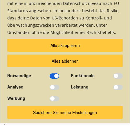
mit einem unzureichenden Datenschutzniveau nach EU-
Standards angesehen. Insbesondere besteht das Risiko,
dass deine Daten von US-Behörden zu Kontroll- und
Überwachungszwecken verarbeitet werden, unter
Umständen ohne die Möglichkeit eines Rechtsbehelfs.
Die Vereinszeitung wurde 2018
Alle akzeptieren
eingestellt.
Alles ablehnen
Seit dieser Zeit veröffentlichen wir unsere Artikel
in dem Alsdorfer Stadtmagazin "undsond?!".
Notwendige
Funktionale
Die quartalsweise herausgegebene
Vereinszeitung ist hier online als pdf-Dokument
Analyse
Leistung
abrufbar.
Werbung
(In der Zeitung auf die gewünschte Seite klicken um das pdf-
Dokument zu öffnen).
Speichern Sie meine Einstellungen
Januar 2011