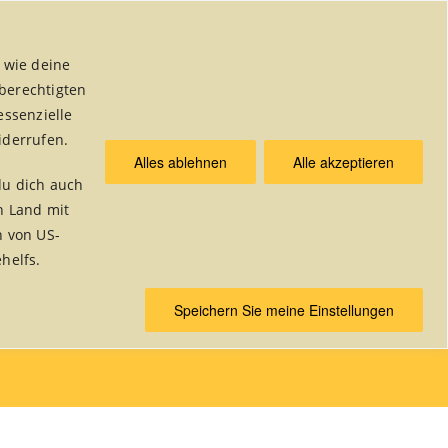
 wie deine
 berechtigten
essenzielle
iderrufen.
Alles ablehnen
Alle akzeptieren
du dich auch
& Publikationen
n Land mit
n von US-
helfs.
 handeln aktuell
/
fair handeln aktuell – Jahrgang 8
Speichern Sie meine Einstellungen