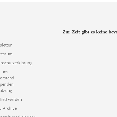
Zur Zeit gibt es keine be
letter
ressum
nschutzerklärung
r uns
orstand
penden
atzung
lied werden
u Archive