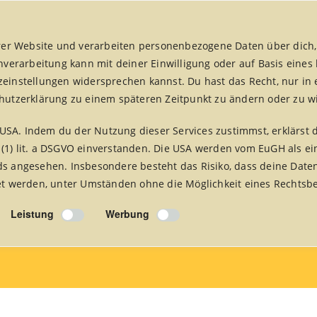
er Website und verarbeiten personenbezogene Daten über dich,
enverarbeitung kann mit deiner Einwilligung oder auf Basis eines
zeinstellungen widersprechen kannst. Du hast das Recht, nur in 
chutzerklärung zu einem späteren Zeitpunkt zu ändern oder zu w
USA. Indem du der Nutzung dieser Services zustimmst, erklärst 
fair handeln aktuell
fairreisen
Foto Alben
Presse 
 (1) lit. a DSGVO einverstanden. Die USA werden vom EuGH als ei
 angesehen. Insbesondere besteht das Risiko, dass deine Date
 werden, unter Umständen ohne die Möglichkeit eines Rechtsbe
l – Jahrgang
Home
/
fair
Leistung
Werbung