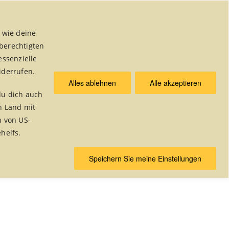
 wie deine
 berechtigten
essenzielle
iderrufen.
Alles ablehnen
Alle akzeptieren
& Publikationen
du dich auch
n Land mit
n von US-
helfs.
Home
/
Foto Alben
Speichern Sie meine Einstellungen