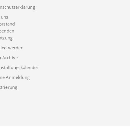
nschutzerklärung
 uns
orstand
penden
atzung
lied werden
 Archive
nstaltungskalender
rne Anmeldung
strierung