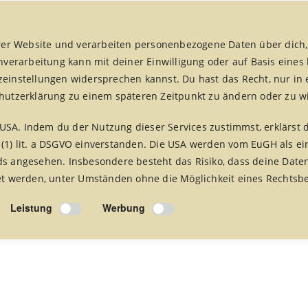
er Website und verarbeiten personenbezogene Daten über dich,
enverarbeitung kann mit deiner Einwilligung oder auf Basis eines
zeinstellungen widersprechen kannst. Du hast das Recht, nur in 
chutzerklärung zu einem späteren Zeitpunkt zu ändern oder zu w
fair handeln aktuell
fairreisen
Foto Alben
Presse 
USA. Indem du der Nutzung dieser Services zustimmst, erklärst 
 (1) lit. a DSGVO einverstanden. Die USA werden vom EuGH als ei
 angesehen. Insbesondere besteht das Risiko, dass deine Date
 werden, unter Umständen ohne die Möglichkeit eines Rechtsbe
Leistung
Werbung