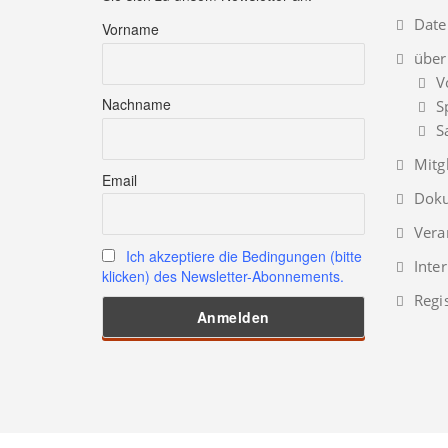
Date
Vorname
über
V
Nachname
S
S
Mitg
Email
Doku
Vera
Ich akzeptiere die Bedingungen (bitte
Inte
klicken) des Newsletter-Abonnements.
Regi